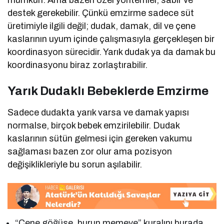
mümkün. Ama bazen özel yöntemler, sabır ve
destek gerekebilir. Çünkü emzirme sadece süt
üretimiyle ilgili değil; dudak, damak, dil ve çene
kaslarının uyum içinde çalışmasıyla gerçekleşen bir
koordinasyon sürecidir. Yarık dudak ya da damak bu
koordinasyonu biraz zorlaştırabilir.
Yarık Dudaklı Bebeklerde Emzirme
Sadece dudakta yarık varsa ve damak yapısı
normalse, birçok bebek emzirilebilir. Dudak
kaslarının sütün gelmesi için gereken vakumu
sağlaması bazen zor olur ama pozisyon
değişiklikleriyle bu sorun aşılabilir.
“Çene göğüse, burun memeye” kuralını burada