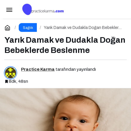
Sağlığın Gizli Kahramanları: Diyetisyenlerimiz
Paylaş
Yorum Yap
Yarık Damak ve Dudakla Doğan Bebeklerde
Sağlık
Beslenme
Yarık Damak ve Dudakla Doğan
Bebeklerde Beslenme
Practice Karma
tarafından yayınlandı
8dk, 48sn