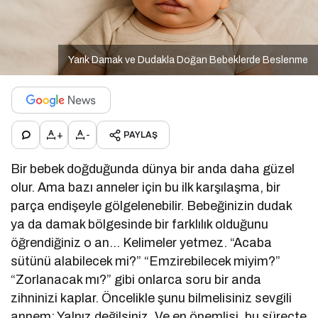
Yarık Damak ve Dudakla Doğan Bebeklerde Beslenme
+
-
PAYLAŞ
Bir bebek doğduğunda dünya bir anda daha güzel
olur. Ama bazı anneler için bu ilk karşılaşma, bir
parça endişeyle gölgelenebilir. Bebeğinizin dudak
ya da damak bölgesinde bir farklılık olduğunu
öğrendiğiniz o an… Kelimeler yetmez. “Acaba
sütünü alabilecek mi?” “Emzirebilecek miyim?”
“Zorlanacak mı?” gibi onlarca soru bir anda
zihninizi kaplar. Öncelikle şunu bilmelisiniz sevgili
annem: Yalnız değilsiniz. Ve en önemlisi, bu süreçte