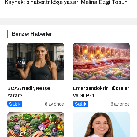
Kaynak: bihaber.tr köşe yazarı Melina Ezgi Tosun
Benzer Haberler
BCAA Nedir, Ne İşe
Enteroendokrin Hücreler
Yarar?
ve GLP-1
Sağlık
8 ay önce
Sağlık
6 ay önce