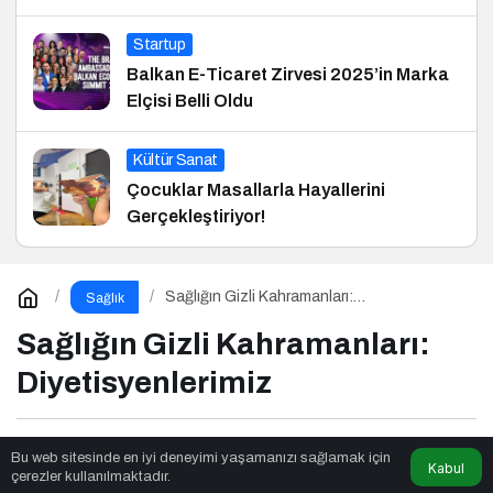
Startup
Balkan E-Ticaret Zirvesi 2025’in Marka
Elçisi Belli Oldu
Kültür Sanat
Çocuklar Masallarla Hayallerini
Gerçekleştiriyor!
Sağlığın Gizli Kahramanları:
Sağlık
Diyetisyenlerimiz
Sağlığın Gizli Kahramanları:
Diyetisyenlerimiz
Practice Karma
tarafından yayınlandı
Bu web sitesinde en iyi deneyimi yaşamanızı sağlamak için
Kabul
çerezler kullanılmaktadır.