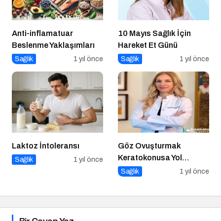
Anti-inflamatuar
10 Mayıs Sağlık İçin
Beslenme Yaklaşımları
Hareket Et Günü
Sağlık
1 yıl önce
Sağlık
1 yıl önce
Laktoz İntoleransı
Göz Ovuşturmak
Keratokonusa Yol
Sağlık
1 yıl önce
Açabilir
Sağlık
1 yıl önce