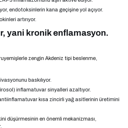
 NLRP3 inflamazomunu aşırı aktive ediyor.
or, endotoksinlerin kana geçişine yol açıyor.
inleri artırıyor.
r, yani kronik enflamasyon.
uruyemişlerle zengin Akdeniz tipi beslenme,
vasyonunu baskılıyor.
irosol) inflamatuvar sinyalleri azaltıyor.
tiinflamatuvar kısa zincirli yağ asitlerinin üretimini
iskini düşürmesinin en önemli mekanizması,
.