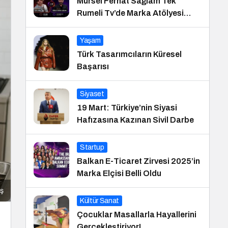
Mürsel Ferhat Sağlam Tek
Rumeli Tv’de Marka Atölyesi
Programına Konuk Oldu
Yaşam
Türk Tasarımcıların Küresel
Başarısı
Siyaset
19 Mart: Türkiye’nin Siyasi
Hafızasına Kazınan Sivil Darbe
Startup
Balkan E-Ticaret Zirvesi 2025’in
Marka Elçisi Belli Oldu
aş
Kültür Sanat
Çocuklar Masallarla Hayallerini
Gerçekleştiriyor!