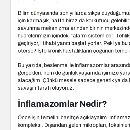
Bilim dünyasında son yıllarda sıkça duyduğumuz 
için karmaşık, hatta biraz da korkutucu gelebi
savunma mekanizmalarından birinin merkezinde 
hücrelerimizin içindeki “alarm sistemleri”. Tehlike
geçiriyor, iltihabi yanıtı başlatıyorlar. Peki ya 
öterse? İşte kronik hastalıkların çoğunun temel
Bu yazıda, beslenme ile inflamazomlar arasındak
gerçekleri, hem de günlük yaşamda işimize yara
alacağım. Çünkü mesele sadece genetik ya da ba
savaşın tarafı oluyoruz.
İnflamazomlar Nedir?
Önce işin temelini basitçe açıklayalım. İnflamaz
kompleksi. Dışarıdan gelen mikropları, toksinler