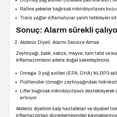
Doymuş yağ asitleri (özellikle palmitik asit)
Rafine şekerler bağırsak mikrobiyotasını bozuy
Trans yağlar inflamatuvar yanıtı tetikleyen sitok
Sonuç: Alarm sürekli çalıyo
Akdeniz Diyeti: Alarmı Sessize Almak
Zeytinyağı, balık, sebze, meyve, tam tahıl ve k
inflamazomların adeta doğal sakinleştiricisi.
Omega-3 yağ asitleri (EPA, DHA) NLRP3 akti
Polifenoller (örneğin zeytinyağındaki hidroksit
Lifler bağırsak mikrobiyotasını destekleyerek an
artırıyor.
Akdeniz diyetinin kalp hastalıkları ve diyabet r
inflamazomları düzenlemesinden kaynaklanıyor