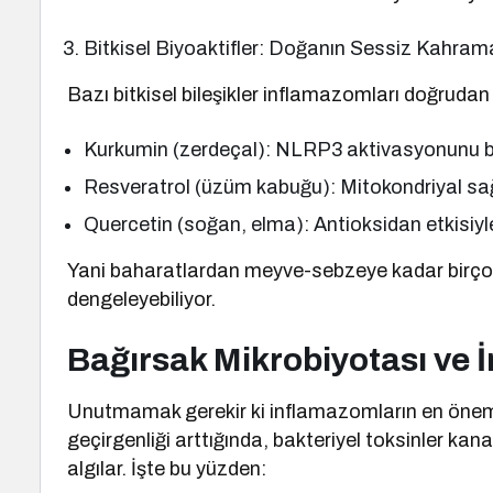
Bitkisel Biyoaktifler: Doğanın Sessiz Kahram
Bazı bitkisel bileşikler inflamazomları doğrudan 
Kurkumin (zerdeçal): NLRP3 aktivasyonunu ba
Resveratrol (üzüm kabuğu): Mitokondriyal sağl
Quercetin (soğan, elma): Antioksidan etkisiyle
Yani baharatlardan meyve-sebzeye kadar birçok
dengeleyebiliyor.
Bağırsak Mikrobiyotası ve 
Unutmamak gerekir ki inflamazomların en önemli t
geçirgenliği arttığında, bakteriyel toksinler kan
algılar. İşte bu yüzden: