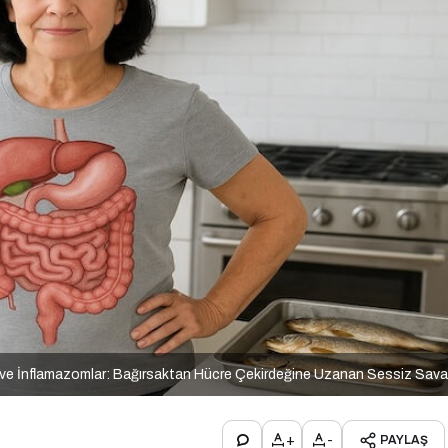
ve İnflamazomlar: Bağırsaktan Hücre Çekirdeğine Uzanan Sessiz Sav
+
-
PAYLAŞ