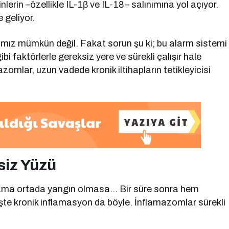
lerin –özellikle IL-1β ve IL-18– salınımına yol açıyor.
 geliyor.
z mümkün değil. Fakat sorun şu ki; bu alarm sistemi
bi faktörlerle gereksiz yere ve sürekli çalışır hale
azomlar, uzun vadede kronik iltihapların tetikleyicisi
siz Yüzü
 ama ortada yangın olmasa… Bir süre sonra hem
İşte kronik inflamasyon da böyle. İnflamazomlar sürekli