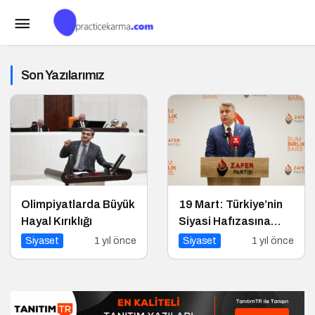
Son Yazılarımız
Olimpiyatlarda Büyük
19 Mart: Türkiye’nin
Hayal Kırıklığı
Siyasi Hafızasına
Kazınan Sivil Darbe
Siyaset
1 yıl önce
Siyaset
1 yıl önce