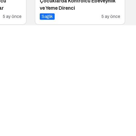
ucu
Çocuklarda Kontrolcü Ebeveynlik
ar
ve Yeme Direnci
5 ay önce
Sağlık
5 ay önce
ve GLP-1
Sporu Bırakanlar Neden Suçluluk
Hisseder?
6 ay önce
Sağlık
7 ay önce