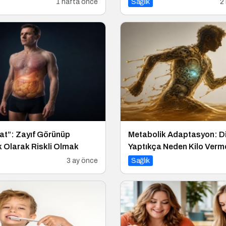
1 hafta önce
Sağlık
2
at”: Zayıf Görünüp
Metabolik Adaptasyon: D
 Olarak Riskli Olmak
Yaptıkça Neden Kilo Verm
Zorlaşır?
3 ay önce
Sağlık