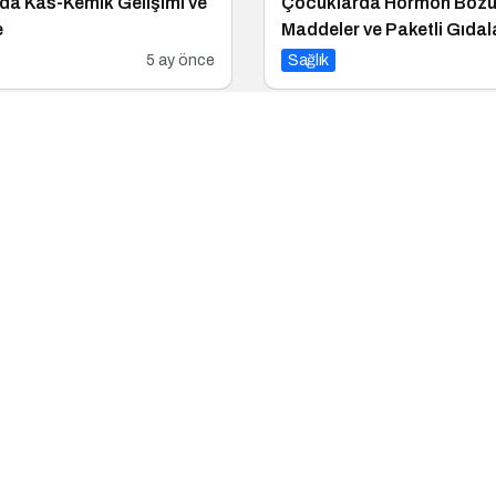
da Kas-Kemik Gelişimi ve
Çocuklarda Hormon Boz
e
Maddeler ve Paketli Gıdal
5 ay önce
Sağlık
a İlaçları Nasıl Etkiler?
Enteroendokrin Hücreler 
6 ay önce
Sağlık