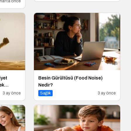
 hafta önce
iyet
Besin Gürültüsü (Food Noise)
ek
Nedir?
3 ay önce
Sağlık
3 ay önce