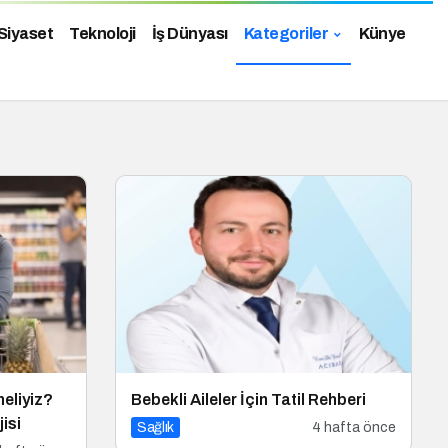
Siyaset
Teknoloji
İş Dünyası
Kategoriler
Künye
eliyiz?
Bebekli Aileler İçin Tatil Rehberi
isi
Sağlık
4 hafta önce