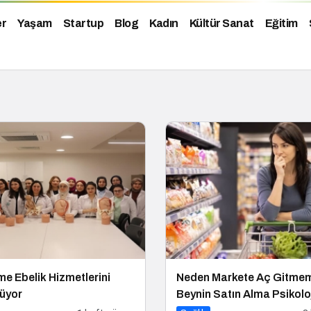
er
Yaşam
Startup
Blog
Kadın
Kültür Sanat
Eğitim
şme Ebelik Hizmetlerini
Neden Markete Aç Gitmem
üyor
Beynin Satın Alma Psikoloj