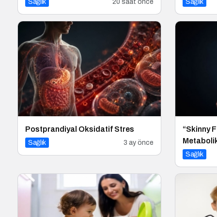
Sağlık
20 saat önce
Sağlık
Postprandiyal Oksidatif Stres
“Skinny F
Metabolik
Sağlık
3 ay önce
Sağlık