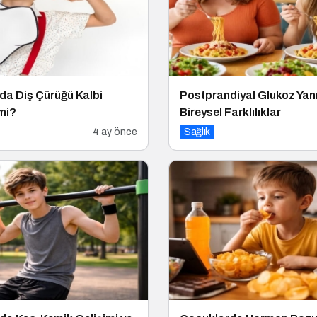
da Diş Çürüğü Kalbi
Postprandiyal Glukoz Yanı
 mi?
Bireysel Farklılıklar
4 ay önce
Sağlık