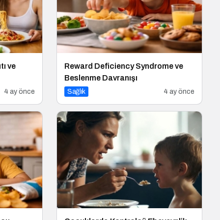
tı ve
Reward Deficiency Syndrome ve
Beslenme Davranışı
4 ay önce
Sağlık
4 ay önce