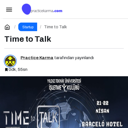
SEO Vibes on Tour Türkiye 2025: Dijital
Dünyanın Nabzını Tutan Etkinlik
Paylaş
Yorum Yap
Time to Talk
Startup
Time to Talk
Practice Karma
tarafından yayınlandı
0dk, 55sn