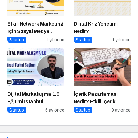
Etkili Network Marketing
Dijital Kriz Yönetimi
İçin Sosyal Medya
Nedir?
Etkinliği İçin Geri Sayım!
Startup
1 yıl önce
Startup
1 yıl önce
Dijital Markalaşma 1.0
İçerik Pazarlaması
Eğitimi İstanbul
Nedir? Etkili İçerik
Üniversitesi’nde
Pazarlaması İçin 10
Startup
6 ay önce
Startup
9 ay önce
Gerçekleşti!
Altın İpucu