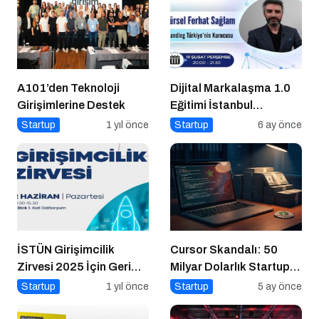
A101’den Teknoloji
Dijital Markalaşma 1.0
Girişimlerine Destek
Eğitimi İstanbul
Üniversitesi’nde
Startup
1 yıl önce
Startup
6 ay önce
Gerçekleşti!
İSTÜN Girişimcilik
Cursor Skandalı: 50
Zirvesi 2025 İçin Geri
Milyar Dolarlık Startup
Sayım
Açık Kaynağı Gizleyince
Startup
1 yıl önce
Startup
5 ay önce
Ne Oldu?