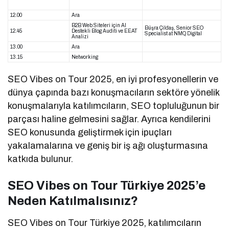
12.00
Ara
B2B Web Siteleri için Al
Büşra Çildaş, Senior SEO
12.45
Destekli Blog Auditi ve EEAT
Specialist at NMQ Digital
Analizi
13.00
Ara
13.15
Networking
SEO Vibes on Tour 2025, en iyi profesyonellerin ve
dünya çapında bazı konuşmacıların sektöre yönelik
konuşmalarıyla katılımcıların, SEO topluluğunun bir
parçası haline gelmesini sağlar. Ayrıca kendilerini
SEO konusunda geliştirmek için ipuçları
yakalamalarına ve geniş bir iş ağı oluşturmasına
katkıda bulunur.
SEO Vibes on Tour Türkiye 2025’e
Neden Katılmalısınız?
SEO Vibes on Tour Türkiye 2025, katılımcıların