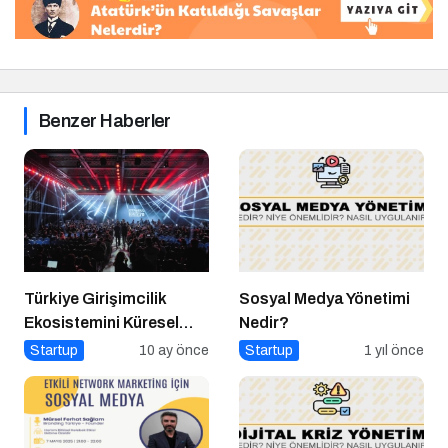
Benzer Haberler
Türkiye Girişimcilik
Sosyal Medya Yönetimi
Ekosistemini Küresel
Nedir?
Sahneye Taşıyan
Startup
10 ay önce
Startup
1 yıl önce
Buluşma