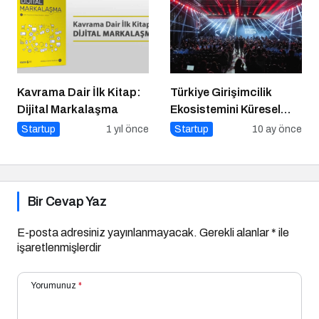
Kavrama Dair İlk Kitap:
Türkiye Girişimcilik
Dijital Markalaşma
Ekosistemini Küresel
Sahneye Taşıyan
Startup
1 yıl önce
Startup
10 ay önce
Buluşma
Bir Cevap Yaz
E-posta adresiniz yayınlanmayacak.
Gerekli alanlar
*
ile
işaretlenmişlerdir
Yorumunuz
*