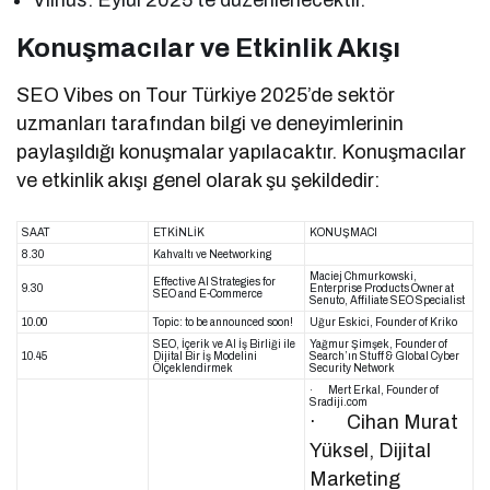
Vilnus: Eylül 2025’te düzenlenecektir.
Konuşmacılar ve Etkinlik Akışı
SEO Vibes on Tour Türkiye 2025’de sektör
uzmanları tarafından bilgi ve deneyimlerinin
paylaşıldığı konuşmalar yapılacaktır. Konuşmacılar
ve etkinlik akışı genel olarak şu şekildedir:
SAAT
ETKİNLİK
KONUŞMACI
8.30
Kahvaltı ve Neetworking
Maciej Chmurkowski,
Effective Al Strategies for
9.30
Enterprise Products Owner at
SEO and E-Commerce
Senuto, Affiliate SEO Specialist
10.00
Topic: to be announced soon!
Uğur Eskici, Founder of Kriko
SEO, İçerik ve Al İş Birliği ile
Yağmur Şimşek, Founder of
10.45
Dijital Bir İş Modelini
Search’ın Stuff & Global Cyber
Ölçeklendirmek
Security Network
· Mert Erkal, Founder of
Sradiji.com
· Cihan Murat
Yüksel, Dijital
Marketing