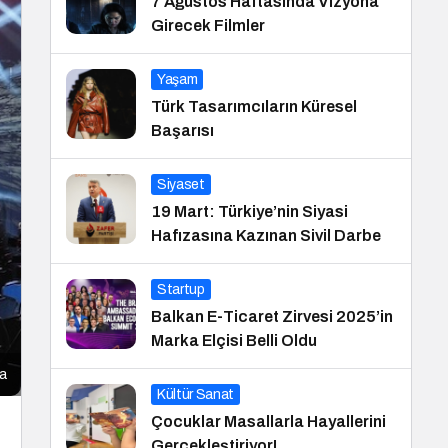
7 Ağustos Haftasında Vizyona
Girecek Filmler
Yaşam
Türk Tasarımcıların Küresel
Başarısı
Siyaset
19 Mart: Türkiye’nin Siyasi
Hafızasına Kazınan Sivil Darbe
Startup
Balkan E-Ticaret Zirvesi 2025’in
Marka Elçisi Belli Oldu
ma
Kültür Sanat
Çocuklar Masallarla Hayallerini
Gerçekleştiriyor!