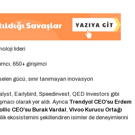
oloji lideri
ımcı, 650+ girişimci
kselen gücü, sınır tanımayan inovasyon
alyst, Earlybird, Speedinvest, QED Investors gibi
şmacı olarak yer aldı. Ayrıca
Trendyol CEO’su Erdem
ollic CEO’su Burak Vardal
,
Vivoo Kurucu Ortağı
ilik ekosistemini şekillendiren isimler de deneyimlerini