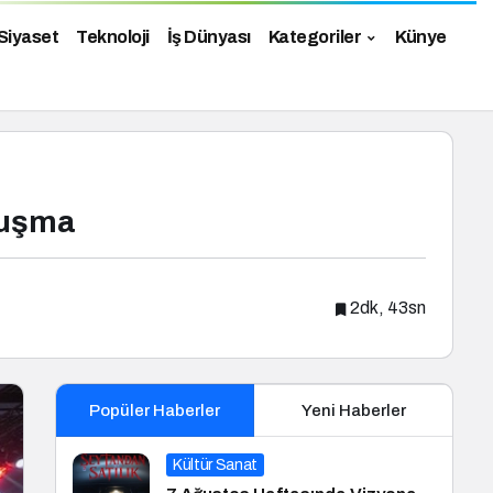
Siyaset
Teknoloji
İş Dünyası
Kategoriler
Künye
luşma
2dk, 43sn
Popüler Haberler
Yeni Haberler
Kültür Sanat