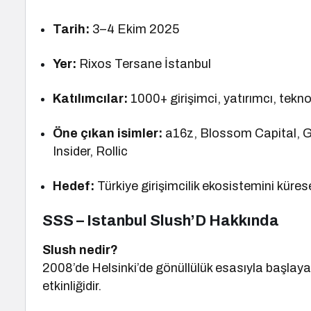
Tarih:
3–4 Ekim 2025
Yer:
Rixos Tersane İstanbul
Katılımcılar:
1000+ girişimci, yatırımcı, teknolo
Öne çıkan isimler:
a16z, Blossom Capital, Ge
Insider, Rollic
Hedef:
Türkiye girişimcilik ekosistemini küres
SSS – Istanbul Slush’D Hakkında
Slush nedir?
2008’de Helsinki’de gönüllülük esasıyla başlayan
etkinliğidir.