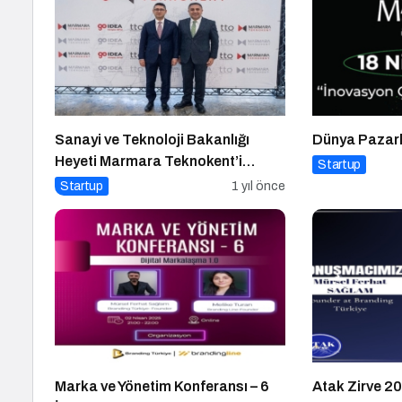
Sanayi ve Teknoloji Bakanlığı
Dünya Pazarl
Heyeti Marmara Teknokent’i
Startup
Ziyaret Etti!
Startup
1 yıl önce
Marka ve Yönetim Konferansı – 6
Atak Zirve 20