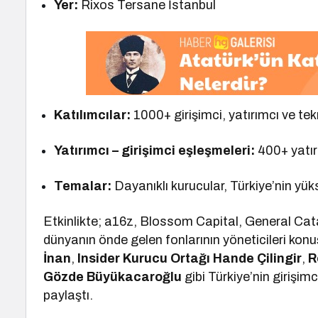
Yer:
Rixos Tersane İstanbul
Katılımcılar:
1000+ girişimci, yatırımcı ve tekn
Yatırımcı – girişimci eşleşmeleri:
400+ yatır
Temalar:
Dayanıklı kurucular, Türkiye’nin yü
Etkinlikte; a16z, Blossom Capital, General Cat
dünyanın önde gelen fonlarının yöneticileri konu
İnan
,
Insider Kurucu Ortağı Hande Çilingir
,
R
Gözde Büyükacaroğlu
gibi Türkiye’nin girişimc
paylaştı.