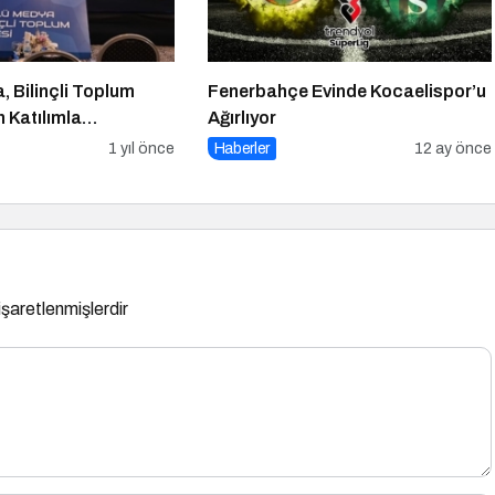
 Bilinçli Toplum
Fenerbahçe Evinde Kocaelispor’u
n Katılımla
Ağırlıyor
1 yıl önce
Haberler
12 ay önce
 işaretlenmişlerdir