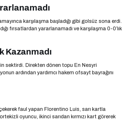
ararlanamadı
amayınca karşılaşma başladığı gibi golsüz sona erdi.
dığı fırsatlardan yararlanamadı ve karşılaşma 0-0’lık
lik Kazanmadı
bin sektirdi. Direkten dönen topu En Nesyri
isyonun ardından yardımcı hakem ofsayt bayrağını
kerek faul yapan Florentino Luis, sarı kartla
rtekizli oyuncu, ikinci sarıdan kırmızı kart görerek