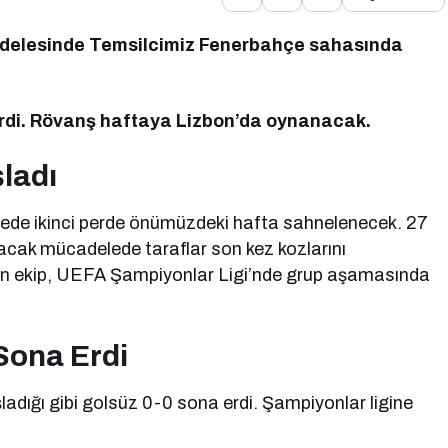
cadelesinde Temsilcimiz Fenerbahçe sahasında
erdi. Rövanş haftaya Lizbon’da oynanacak.
ladı
mede ikinci perde önümüzdeki hafta sahnelenecek. 27
ak mücadelede taraflar son kez kozlarını
ılan ekip, UEFA Şampiyonlar Ligi’nde grup aşamasında
Sona Erdi
adığı gibi golsüz 0-0 sona erdi. Şampiyonlar ligine