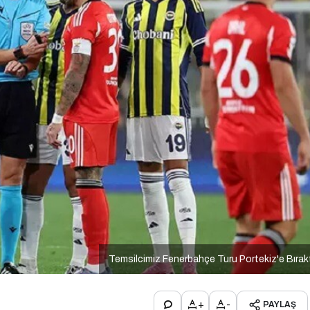
Temsilcimiz Fenerbahçe Turu Portekiz'e Bırak
+
-
PAYLAŞ