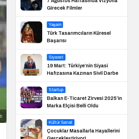
7 Ağustos Haftasında Vizyona
Girecek Filmler
Yaşam
Türk Tasarımcıların Küresel
Başarısı
Siyaset
19 Mart: Türkiye’nin Siyasi
Hafızasına Kazınan Sivil Darbe
Startup
Balkan E-Ticaret Zirvesi 2025’in
Marka Elçisi Belli Oldu
tı
Kültür Sanat
Çocuklar Masallarla Hayallerini
Gerçekleştiriyor!