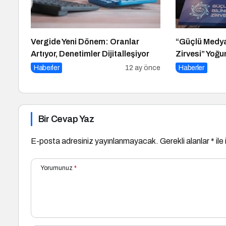
Vergide Yeni Dönem: Oranlar
“Güçlü Medya,
Artıyor, Denetimler Dijitalleşiyor
Zirvesi” Yoğu
Gerçekleşti
Haberler
12 ay önce
Haberler
Bir Cevap Yaz
E-posta adresiniz yayınlanmayacak.
Gerekli alanlar
*
ile
Yorumunuz
*