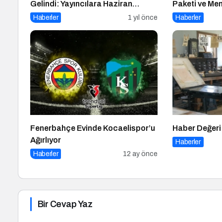
Gelindi: Yayıncılara Haziran
Paketi ve M
Müjdesi
Durum!
Haberler
1 yıl önce
Haberler
Fenerbahçe Evinde Kocaelispor’u
Haber Değeri
Ağırlıyor
Haberler
Haberler
12 ay önce
Bir Cevap Yaz