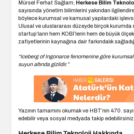
Mürsel Ferhat Sağlam,
Herkese Bilim Teknolo
sayısında yönetim bilimlerini yakından ilgilend
böylece kurumsal ve kamusal yapılardaki işlevs
Ulusal ve uluslararası düzeyde birçok kurumda
startup’ların hem KOBİ’lerin hem de büyük ölçek
zafiyetlerinin kaynağına dair farkındalık sağladığ
“Iceberg of Ingonarce fenomenine göre kurumsal yap
suyun altında gizlidir.”
Yazının tamamını okumak ve HBT’nin 470. sayısın
edebilir veya sosyal medyada takip edebilirsiniz
Herkese Bilim Teknoloji Hakkında