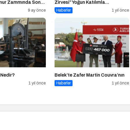
emur Zammında Son
Zirvesi” Yoğun Katılımla
Gerçekleşti
9 ay önce
Haberler
1 yıl önce
 Nedir?
Belek’te Zafer Martin Couvra’nın
1 yıl önce
Haberler
1 yıl önce