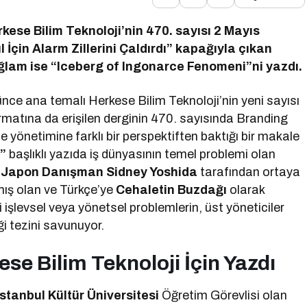
rkese Bilim Teknoloji’nin 470. sayısı 2 Mayıs
l İçin Alarm Zillerini Çaldırdı” kapağıyla çıkan
ağlam ise “Iceberg of Ingonarce Fenomeni”ni yazdı.
şünce ana temalı Herkese Bilim Teknoloji’nin yeni sayısı
ormatına da erişilen derginin 470. sayısında Branding
yönetimine farklı bir perspektiften baktığı bir makale
”
başlıklı yazıda iş dünyasının temel problemi olan
z
Japon Danışman Sidney Yoshida
tarafından ortaya
lmış olan ve Türkçe’ye
Cehaletin Buzdağı
olarak
işlevsel veya yönetsel problemlerin, üst yöneticiler
i tezini savunuyor.
se Bilim Teknoloji İçin Yazdı
stanbul Kültür Üniversitesi
Öğretim Görevlisi olan