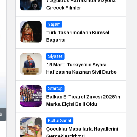
7 Ağustos Haftasında Vizyona
Girecek Filmler
Yaşam
Türk Tasarımcıların Küresel
Başarısı
Siyaset
19 Mart: Türkiye’nin Siyasi
Hafızasına Kazınan Sivil Darbe
Startup
Balkan E-Ticaret Zirvesi 2025’in
Marka Elçisi Belli Oldu
dı
Kültür Sanat
Çocuklar Masallarla Hayallerini
Gerçekleştiriyor!