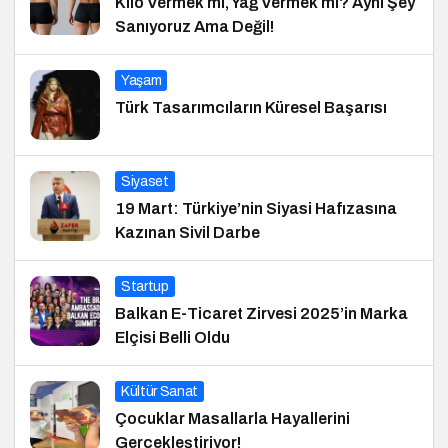
Kilo Vermek mi, Yağ Vermek mi? Aynı Şey
Sanıyoruz Ama Değil!
Yaşam
Türk Tasarımcıların Küresel Başarısı
Siyaset
19 Mart: Türkiye’nin Siyasi Hafızasına
Kazınan Sivil Darbe
Startup
Balkan E-Ticaret Zirvesi 2025’in Marka
Elçisi Belli Oldu
Kültür Sanat
Çocuklar Masallarla Hayallerini
Gerçekleştiriyor!