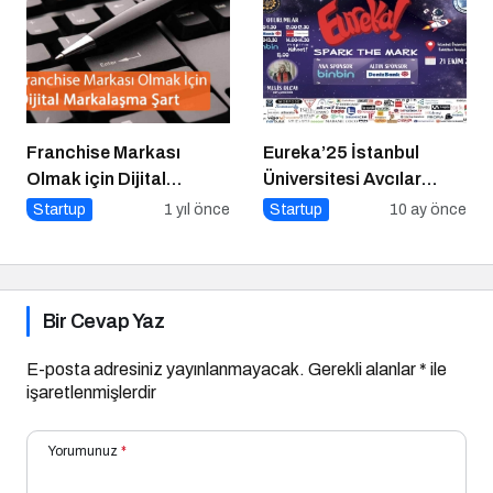
Franchise Markası
Eureka’25 İstanbul
Olmak için Dijital
Üniversitesi Avcılar
Markalaşma Şart
Kampüsü İşletme
Startup
1 yıl önce
Startup
10 ay önce
Fakültesinde
Bir Cevap Yaz
E-posta adresiniz yayınlanmayacak.
Gerekli alanlar
*
ile
işaretlenmişlerdir
Yorumunuz
*