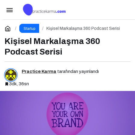
Türkiye’nin Dijital Geleceği: Yapay Zeka
Çağında “BİLGE” Hamlesi
Paylaş
Yorum Yap
Kişisel Markalaşma 360 Podcast Serisi
Startup
Kişisel Markalaşma 360
Podcast Serisi
Practice Karma
tarafından yayınlandı
3dk, 36sn