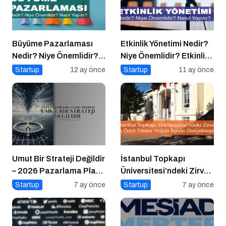
Büyüme Pazarlaması
Etkinlik Yönetimi Nedir?
Nedir? Niye Önemlidir?
Niye Önemlidir? Etkinlik
Growht Marketıng Nasıl
Yönetimi Nasıl Yapılır?
Startup
12 ay önce
Startup
11 ay önce
Yapılır?
Umut Bir Strateji Değildir
İstanbul Topkapı
– 2026 Pazarlama Planı
Üniversitesi’ndeki Zirve
Rehberi
ve Ödül Töreni Yoğun
Startup
7 ay önce
Startup
7 ay önce
İlgiyle Gerçekleşti