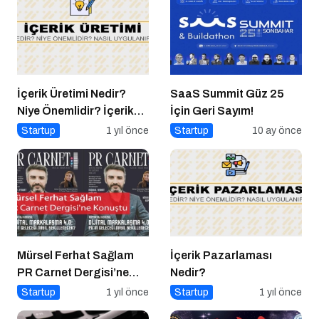
İçerik Üretimi Nedir?
SaaS Summit Güz 25
Niye Önemlidir? İçerik
İçin Geri Sayım!
Üretimi Nasıl Yapılır?
Startup
1 yıl önce
Startup
10 ay önce
Mürsel Ferhat Sağlam
İçerik Pazarlaması
PR Carnet Dergisi’ne
Nedir?
Konuştu
Startup
1 yıl önce
Startup
1 yıl önce