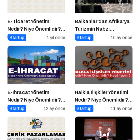
E-Ticaret Yönetimi
Balkanlar’dan Afrika’ya
Nedir? Niye Önemlidir?
Turizmin Nabzı
E-Ticaret Yönetimi Nasıl
Uzakrota Dubai’de Attı
Startup
1 yıl önce
Startup
10 ay önce
Yapılır?
E-İhracat Yönetimi
Halkla İlişkiler Yönetimi
Nedir? Niye Önemlidir?
Nedir? Niye Önemlidir?
Nasıl Yapılır?
Halkla İlişkiler Yönetimi
Startup
12 ay önce
Startup
11 ay önce
Nasıl Yapılır?