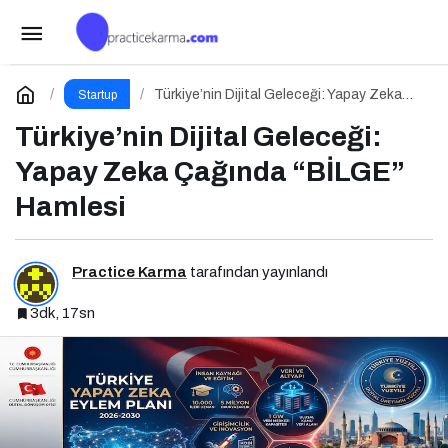
Before Friday Etkinliği İçin Geri Sayım!
Paylaş
Yorum Yap
Türkiye’nin Dijital Geleceği: Yapay Zeka
Startup
Çağında “BİLGE” Hamlesi
Türkiye’nin Dijital Geleceği:
Yapay Zeka Çağında “BİLGE”
Hamlesi
Practice Karma
tarafından yayınlandı
3dk, 17sn