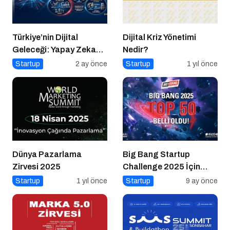
Türkiye’nin Dijital
Dijital Kriz Yönetimi
Geleceği: Yapay Zeka
Nedir?
Çağında “BİLGE”
Startup
2 ay önce
Startup
1 yıl önce
Hamlesi
Dünya Pazarlama
Big Bang Startup
Zirvesi 2025
Challenge 2025 İçin
Geri Sayım Başladı
Startup
1 yıl önce
Startup
9 ay önce