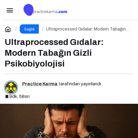
Bitkilerin Sessiz Gücü: Flavonoidler, Fenolik
Asitler ve Diğer Polifenoller
Paylaş
Yorum Yap
Ultraprocessed Gıdalar: Modern Tabağın
Sağlık
Gizli Psikobiyolojisi
Ultraprocessed Gıdalar:
Modern Tabağın Gizli
Psikobiyolojisi
Practice Karma
tarafından yayınlandı
9dk, 58sn