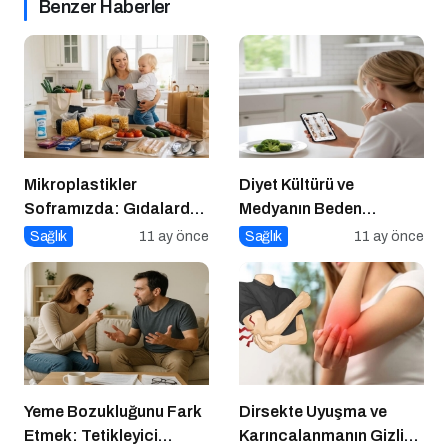
Benzer Haberler
Mikroplastikler
Diyet Kültürü ve
Soframızda: Gıdalardan
Medyanın Beden
Bedenimize Nasıl
Algısına Etkisi
Sağlık
11 ay önce
Sağlık
11 ay önce
Geçiyor?
Yeme Bozukluğunu Fark
Dirsekte Uyuşma ve
Etmek: Tetikleyici
Karıncalanmanın Gizli