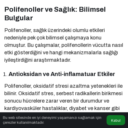
Polifenoller ve Sağlık: Bilimsel
Bulgular
Polifenoller, sağlık üzerindeki olumlu etkileri
nedeniyle pek çok bilimsel çalışmaya konu
olmuştur. Bu çalışmalar, polifenollerin vücutta nasıl
etki gösterdiğini ve hangi mekanizmalarla sağlığı
iyileştirdiğini araştırmaktadır.
Antioksidan ve Anti-inflamatuar Etkiler
Polifenoller, oksidatif stresi azaltma yetenekleri ile
bilinir. Oksidatif stres, serbest radikallerin birikmesi
sonucu hücrelere zarar veren bir durumdur ve
kardiyovasküler hastalıklar, diyabet ve kanser gibi
kronik hastalıklarla ilişkilidir. Polifenoller, bu serbest
Bu web sitesinde en iyi deneyimi yaşamanızı sağlamak için
Kabul
radikalleri nötralize ederek hücrelerin korunmasına
çerezler kullanılmaktadır.