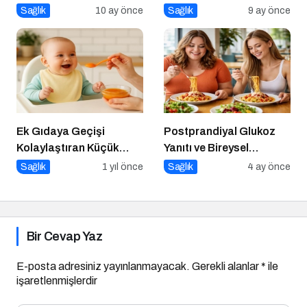
Anlarla Yüzleşmek
Nedeni: Kubital Tünel
Sağlık
10 ay önce
Sağlık
9 ay önce
Sendromu
Ek Gıdaya Geçişi
Postprandiyal Glukoz
Kolaylaştıran Küçük
Yanıtı ve Bireysel
Sırlar
Farklılıklar
Sağlık
1 yıl önce
Sağlık
4 ay önce
Bir Cevap Yaz
E-posta adresiniz yayınlanmayacak.
Gerekli alanlar
*
ile
işaretlenmişlerdir