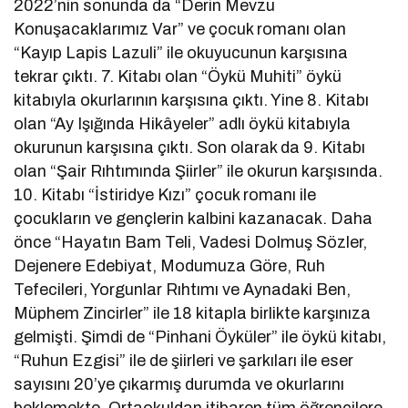
2022’nin sonunda da “Derin Mevzu
Konuşacaklarımız Var” ve çocuk romanı olan
“Kayıp Lapis Lazuli” ile okuyucunun karşısına
tekrar çıktı. 7. Kitabı olan “Öykü Muhiti” öykü
kitabıyla okurlarının karşısına çıktı. Yine 8. Kitabı
olan “Ay Işığında Hikâyeler” adlı öykü kitabıyla
okurunun karşısına çıktı. Son olarak da 9. Kitabı
olan “Şair Rıhtımında Şiirler” ile okurun karşısında.
10. Kitabı “İstiridye Kızı” çocuk romanı ile
çocukların ve gençlerin kalbini kazanacak. Daha
önce “Hayatın Bam Teli, Vadesi Dolmuş Sözler,
Dejenere Edebiyat, Modumuza Göre, Ruh
Tefecileri, Yorgunlar Rıhtımı ve Aynadaki Ben,
Müphem Zincirler” ile 18 kitapla birlikte karşınıza
gelmişti. Şimdi de “Pinhani Öyküler” ile öykü kitabı,
“Ruhun Ezgisi” ile de şiirleri ve şarkıları ile eser
sayısını 20’ye çıkarmış durumda ve okurlarını