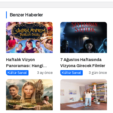
Benzer Haberler
Haftalık Vizyon
7 Ağustos Haftasında
Panoraması: Hangi
Vizyona Girecek Filmler
Filmi İzlemeli?
Kültür Sanat
3 ay önce
Kültür Sanat
3 gün önce