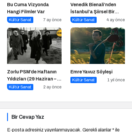
Bu Cuma Vizyonda
Venedik Bienali’nden
Hangi Filmler Var
İstanbul’a Şiirsel Bir
Geçiş
Kültür Sanat
7 ay önce
Kültür Sanat
4 ay önce
Zorlu PSM’de Haftanın
Emre Yavuz Söyleşi
Yıldızları (29 Haziran – 5
Kültür Sanat
1 yıl önce
Temmuz)
Kültür Sanat
2 ay önce
Bir Cevap Yaz
E-posta adresiniz yayınlanmayacak.
Gerekli alanlar
*
ile