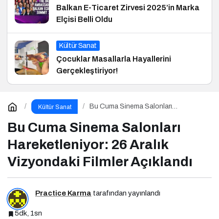
Balkan E-Ticaret Zirvesi 2025’in Marka
Elçisi Belli Oldu
Kültür Sanat
Çocuklar Masallarla Hayallerini
Gerçekleştiriyor!
Bu Cuma Sinema Salonları
Kültür Sanat
Hareketleniyor: 26 Aralık Vizyondaki
Filmler Açıklandı
Bu Cuma Sinema Salonları
Hareketleniyor: 26 Aralık
Vizyondaki Filmler Açıklandı
Practice Karma
tarafından yayınlandı
5dk, 1sn