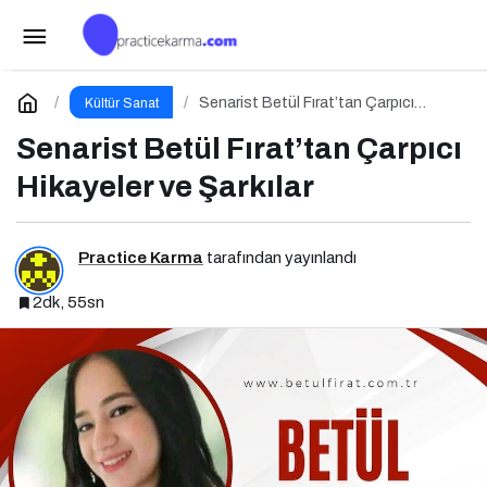
Bu Cuma Sinema Salonları Hareketleniyor: 26
Aralık Vizyondaki Filmler Açıklandı
Paylaş
Yorum Yap
Senarist Betül Fırat’tan Çarpıcı
Kültür Sanat
Hikayeler ve Şarkılar
Senarist Betül Fırat’tan Çarpıcı
Hikayeler ve Şarkılar
Practice Karma
tarafından yayınlandı
2dk, 55sn