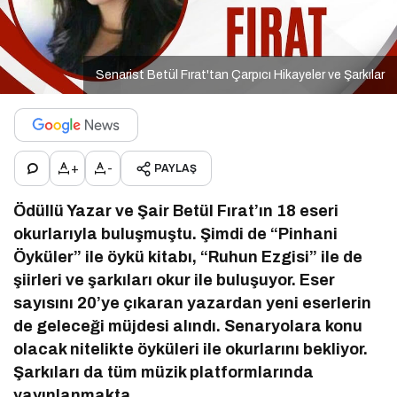
Senarist Betül Fırat'tan Çarpıcı Hikayeler ve Şarkılar
+
-
PAYLAŞ
Ödüllü Yazar ve Şair Betül Fırat’ın 18 eseri
okurlarıyla buluşmuştu. Şimdi de “Pinhani
Öyküler” ile öykü kitabı, “Ruhun Ezgisi” ile de
şiirleri ve şarkıları okur ile buluşuyor. Eser
sayısını 20’ye çıkaran yazardan yeni eserlerin
de geleceği müjdesi alındı. Senaryolara konu
olacak nitelikte öyküleri ile okurlarını bekliyor.
Şarkıları da tüm müzik platformlarında
yayınlanmakta.