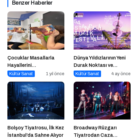
Benzer Haberler
Çocuklar Masallarla
Dünya Yıldızlarının Yeni
Hayallerini
Durak Noktası ve
Gerçekleştiriyor!
Küresel Müzik Sahnesi
Kültür Sanat
1 yıl önce
Kültür Sanat
4 ay önce
Bolşoy Tiyatrosu, İlk Kez
Broadway Rüzgarı
İstanbul’da Sahne Alıyor
Tiyatrodan Caza