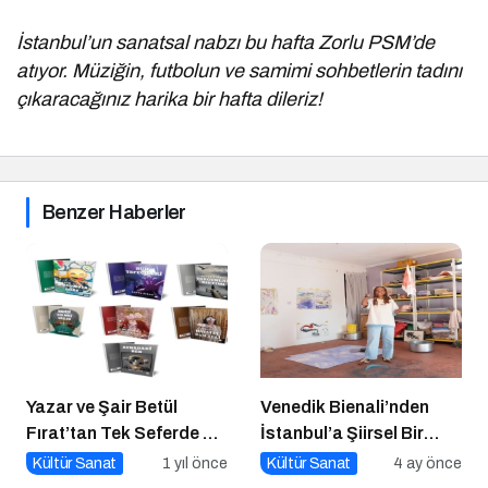
İstanbul’un sanatsal nabzı bu hafta Zorlu PSM’de
atıyor. Müziğin, futbolun ve samimi sohbetlerin tadını
çıkaracağınız harika bir hafta dileriz!
Benzer Haberler
Yazar ve Şair Betül
Venedik Bienali’nden
Fırat’tan Tek Seferde 7
İstanbul’a Şiirsel Bir
Kitap Müjdesi
Geçiş
Kültür Sanat
1 yıl önce
Kültür Sanat
4 ay önce