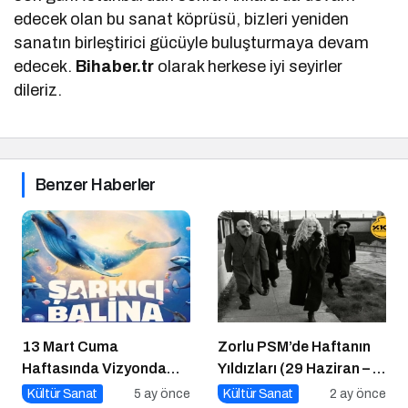
edecek olan bu sanat köprüsü, bizleri yeniden
sanatın birleştirici gücüyle buluşturmaya devam
edecek.
Bihaber.tr
olarak herkese iyi seyirler
dileriz.
Benzer Haberler
13 Mart Cuma
Zorlu PSM’de Haftanın
Haftasında Vizyonda
Yıldızları (29 Haziran – 5
Hangi Filmler Var?
Temmuz)
Kültür Sanat
5 ay önce
Kültür Sanat
2 ay önce