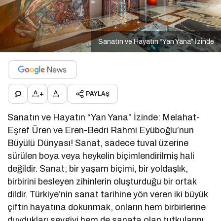
Sanatın ve Hayatın “Yan Yana” İzinde
+
-
PAYLAŞ
Sanatın ve Hayatın “Yan Yana” İzinde: Melahat-
Eşref Üren ve Eren-Bedri Rahmi Eyüboğlu’nun
Büyülü Dünyası! Sanat, sadece tuval üzerine
sürülen boya veya heykelin biçimlendirilmiş hali
değildir. Sanat; bir yaşam biçimi, bir yoldaşlık,
birbirini besleyen zihinlerin oluşturduğu bir ortak
dildir. Türkiye’nin sanat tarihine yön veren iki büyük
çiftin hayatına dokunmak, onların hem birbirlerine
duydukları sevgiyi hem de sanata olan tutkularını