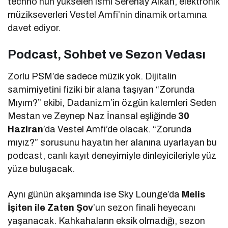
techno’nun yükselen ismi Serenay Alkan, elektronik
müzikseverleri Vestel Amfi’nin dinamik ortamına
davet ediyor.
Podcast, Sohbet ve Sezon Vedası
Zorlu PSM’de sadece müzik yok. Dijitalin
samimiyetini fiziki bir alana taşıyan “Zorunda
Mıyım?” ekibi, Dadanizm’in özgün kalemleri Seden
Mestan ve Zeynep Naz İnansal eşliğinde
30
Haziran
’da Vestel Amfi’de olacak. “Zorunda
mıyız?” sorusunu hayatın her alanına uyarlayan bu
podcast, canlı kayıt deneyimiyle dinleyicileriyle yüz
yüze buluşacak.
Aynı günün akşamında ise Sky Lounge’da
Melis
İşiten ile Zaten Şov
’un sezon finali heyecanı
yaşanacak. Kahkahaların eksik olmadığı, sezon