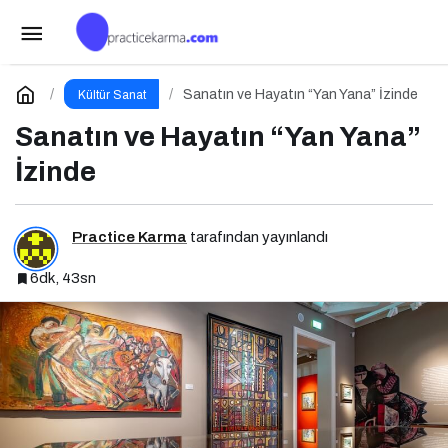
Zorlu PSM’de Haftanın Yıldızları (29 Haziran – 5
Temmuz)
Paylaş
Yorum Yap
Sanatın ve Hayatın “Yan Yana” İzinde
Kültür Sanat
Sanatın ve Hayatın “Yan Yana”
İzinde
Practice Karma
tarafından yayınlandı
6dk, 43sn