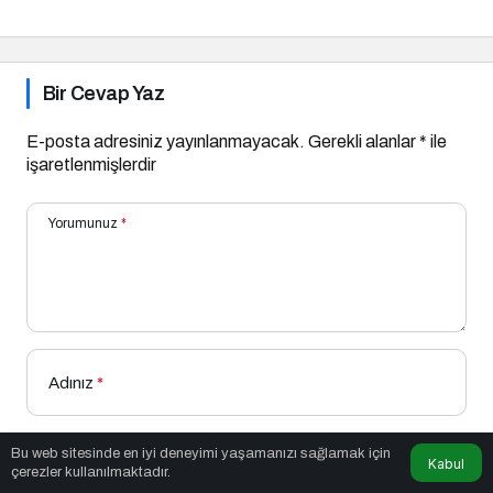
Bir Cevap Yaz
E-posta adresiniz yayınlanmayacak.
Gerekli alanlar
*
ile
işaretlenmişlerdir
Yorumunuz
*
Adınız
*
Bu web sitesinde en iyi deneyimi yaşamanızı sağlamak için
Kabul
E-Posta
*
çerezler kullanılmaktadır.