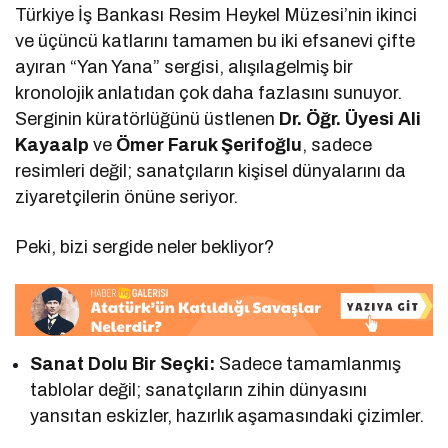
Türkiye İş Bankası Resim Heykel Müzesi’nin ikinci
ve üçüncü katlarını tamamen bu iki efsanevi çifte
ayıran “Yan Yana” sergisi, alışılagelmiş bir
kronolojik anlatıdan çok daha fazlasını sunuyor.
Serginin küratörlüğünü üstlenen
Dr. Öğr. Üyesi Ali
Kayaalp
ve
Ömer Faruk Şerifoğlu
, sadece
resimleri değil; sanatçıların kişisel dünyalarını da
ziyaretçilerin önüne seriyor.
Peki, bizi sergide neler bekliyor?
Sanat Dolu Bir Seçki:
Sadece tamamlanmış
tablolar değil; sanatçıların zihin dünyasını
yansıtan eskizler, hazırlık aşamasındaki çizimler.