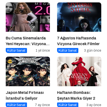
Bu Cuma Sinemalarda
7 Ağustos Haftasında
Yeni Heyecan: Vizyona
Vizyona Girecek Filmler
Girecek Filmler Belli
Kültür Sanat
1 yıl önce
Kültür Sanat
3 gün önce
Oldu
Japon Metal Fırtınası
Haftanın Bombası:
İstanbul’a Geliyor
Şeytan Marka Giyer 2
Kültür Sanat
7 ay önce
Kültür Sanat
3 ay önce