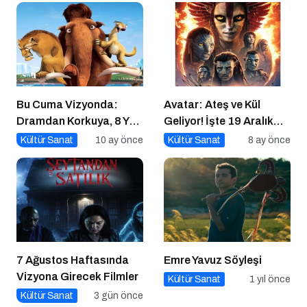
Bu Cuma Vizyonda:
Avatar: Ateş ve Kül
Dramdan Korkuya, 8 Yeni
Geliyor! İşte 19 Aralık
Film Sinemaseverlerle
Vizyon Filmleri
Kültür Sanat
10 ay önce
Kültür Sanat
8 ay önce
Buluşuyor!
7 Ağustos Haftasında
Emre Yavuz Söyleşi
Vizyona Girecek Filmler
Kültür Sanat
1 yıl önce
Kültür Sanat
3 gün önce