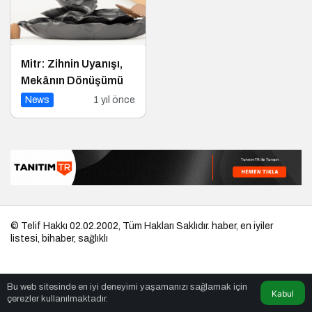
Mitr: Zihnin Uyanışı,
Mekânın Dönüşümü
News
1 yıl önce
© Telif Hakkı 02.02.2002, Tüm Hakları Saklıdır.
haber
,
en iyiler
listesi
,
bihaber
,
sağlıklı
Bu web sitesinde en iyi deneyimi yaşamanızı sağlamak için
Kabul
çerezler kullanılmaktadır.