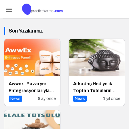
Son Yazılarımız
Awwex: Pazaryeri
Arkadaş Hediyelik:
Entegrasyonlarıyla
Toptan Tütsülerin
Hız Kazanın
Güvenilir Adresi
News
8 ay önce
News
1 yıl önce