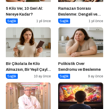
5 Kilo Ver, 10 Geri Al:
Ramazan Sonrası
Nereye Kadar?
Beslenme: Dengeli ve
Sağlıklı Bir Geçiş İçin
Sağlık
1 yıl önce
Sağlık
1 yıl önce
İpuçları
Bir Çikolata ile Kilo
Polikistik Over
Almazsın, Bir Yeşil Çayla
Sendromu ve Beslenme
da Zayıflamazsın
Sağlık
10 ay önce
Sağlık
9 ay önce