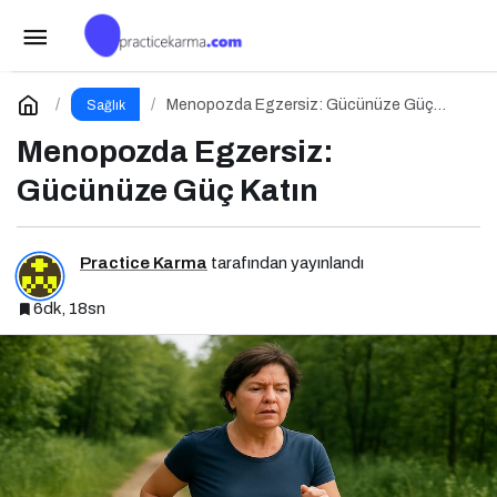
Kalp Sağlığı için Bitkisel Steroller: Doğal Statin
Etkisi
Paylaş
Yorum Yap
Menopozda Egzersiz: Gücünüze Güç
Sağlık
Katın
Menopozda Egzersiz:
Gücünüze Güç Katın
Practice Karma
tarafından yayınlandı
6dk, 18sn