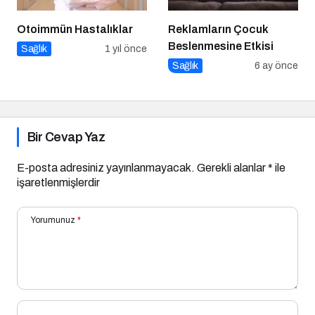
Otoimmün Hastalıklar
Reklamların Çocuk
Beslenmesine Etkisi
Sağlık
1 yıl önce
Sağlık
6 ay önce
Bir Cevap Yaz
E-posta adresiniz yayınlanmayacak.
Gerekli alanlar
*
ile
işaretlenmişlerdir
Yorumunuz
*