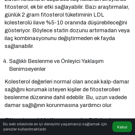
fitosterol, ek bir etki sağlayabilir. Bazı araştırmalar,
günlük 2 gram fitosterol tüketiminin LDL
kolesterolü ilave %5-10 oranında düşürebileceğini
gösteriyor. Böylece statin dozunu artırmadan veya
ilaç kombinasyonunu değiştirmeden ek fayda
sağlanabilir.
Sağlıklı Beslenme ve Önleyici Yaklaşım
Benimseyenler
Kolesterol değerleri normal olan ancak kalp-damar
sağlığını korumak isteyen kişiler de fitosterolleri
beslenme düzenine dahil edebilir. Bu, uzun vadede
damar sağlığının korunmasına yardımcı olur.
Fitosterol Kullanımında Dikkat
Bu web sitesinde en iyi deneyimi yaşamanızı sağlamak için
Kabul
Edilmesi Gereken Gruplar
çerezler kullanılmaktadır.