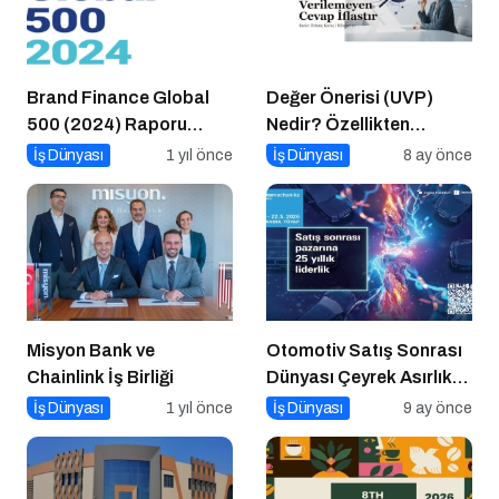
Brand Finance Global
Değer Önerisi (UVP)
500 (2024) Raporu
Nedir? Özellikten
Yayımlandı!
Faydaya Geçiş
İş Dünyası
1 yıl önce
İş Dünyası
8 ay önce
Misyon Bank ve
Otomotiv Satış Sonrası
Chainlink İş Birliği
Dünyası Çeyrek Asırlık
Zirve İçin İstanbul’da
İş Dünyası
1 yıl önce
İş Dünyası
9 ay önce
Buluşuyor