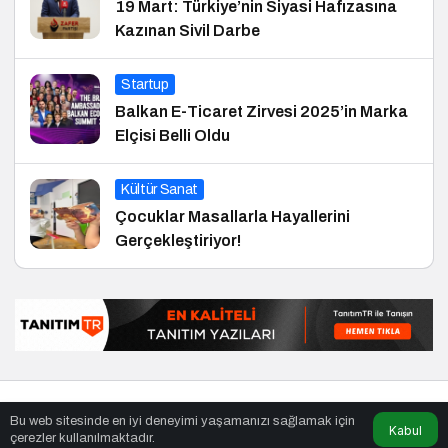
19 Mart: Türkiye’nin Siyasi Hafızasına
Kazınan Sivil Darbe
Startup
Balkan E-Ticaret Zirvesi 2025’in Marka
Elçisi Belli Oldu
Kültür Sanat
Çocuklar Masallarla Hayallerini
Gerçekleştiriyor!
© Telif Hakkı 02.02.2002, Tüm Hakları Saklıdır.
haber
,
en iyiler
Bu web sitesinde en iyi deneyimi yaşamanızı sağlamak için
listesi
,
bihaber
,
sağlıklı
Kabul
çerezler kullanılmaktadır.