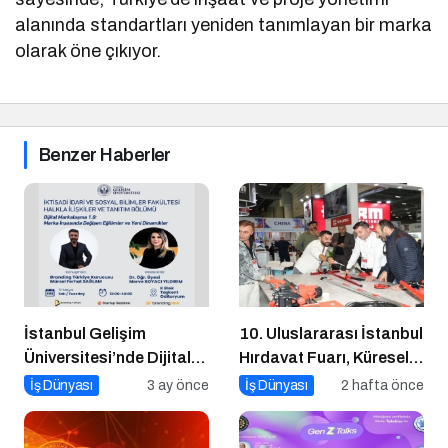
alanında standartları yeniden tanımlayan bir marka
olarak öne çıkıyor.
Benzer Haberler
İstanbul Gelişim
10. Uluslararası İstanbul
Üniversitesi’nde Dijital
Hırdavat Fuarı, Küresel
Markalaşma 1.0 Etkinliği
Ticaretin Yeni Merkezi
İş Dünyası
3 ay önce
İş Dünyası
2 hafta önce
Düzenlenecek
Olmaya Hazırlanıyor