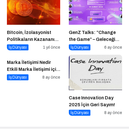
Bitcoin, İzolasyonist
GenZ Talks: “Change
Politikaların Kazananı
the Game” – Geleceği
Olabilir
Tasarlayanlar Sahne
İş Dünyası
1 yıl önce
İş Dünyası
6 ay önce
Alıyor!
Marka İletişimi Nedir
Etkili Marka İletişimi için
10 Altın Öneri
İş Dünyası
8 ay önce
Case Innovation Day
2025 İçin Geri Sayım!
İş Dünyası
8 ay önce