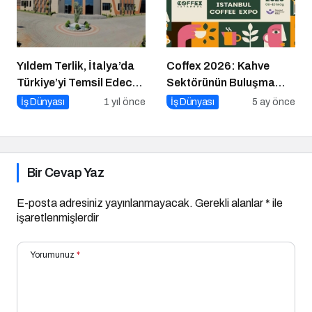
Yıldem Terlik, İtalya’da
Coffex 2026: Kahve
Türkiye’yi Temsil Edecek
Sektörünün Buluşma
Gaziantepli yerli üretici,
Noktası
İş Dünyası
1 yıl önce
İş Dünyası
5 ay önce
Avrupa’nın en prestijli
fuarında boy
gösterecek
Bir Cevap Yaz
E-posta adresiniz yayınlanmayacak.
Gerekli alanlar
*
ile
işaretlenmişlerdir
Yorumunuz
*