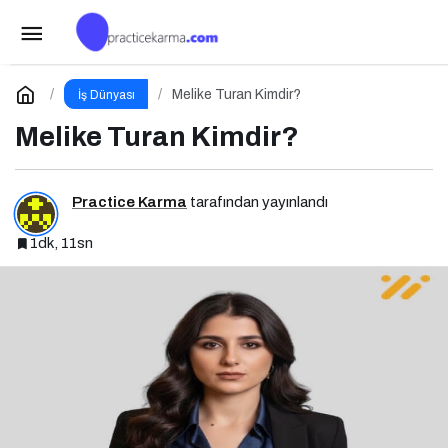
İnşaat ve Mimari Tasarımda Yeni Standartlar
Belirliyor
Paylaş
Yorum Yap
Melike Turan Kimdir?
İş Dünyası
Melike Turan Kimdir?
Practice Karma
tarafından yayınlandı
1dk, 11sn