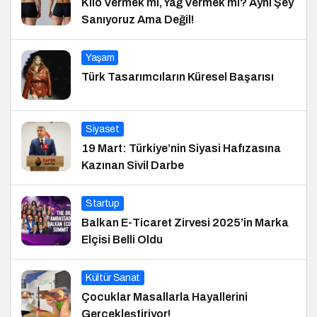
Kilo Vermek mi, Yağ Vermek mi? Aynı Şey
Sanıyoruz Ama Değil!
Yaşam
Türk Tasarımcıların Küresel Başarısı
Siyaset
19 Mart: Türkiye’nin Siyasi Hafızasına
Kazınan Sivil Darbe
Startup
Balkan E-Ticaret Zirvesi 2025’in Marka
Elçisi Belli Oldu
Kültür Sanat
Çocuklar Masallarla Hayallerini
Gerçekleştiriyor!