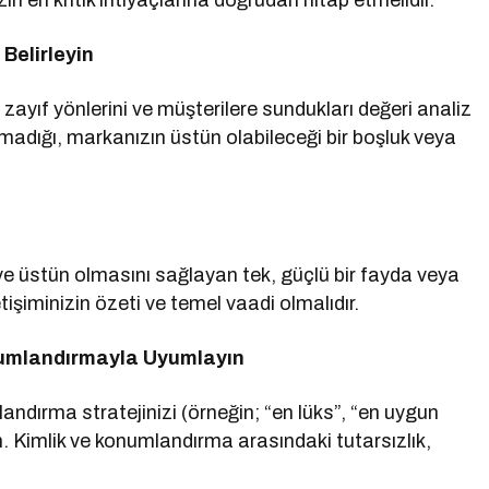
n en kritik ihtiyaçlarına doğrudan hitap etmelidir.
 Belirleyin
, zayıf yönlerini ve müşterilere sundukları değeri analiz
adığı, markanızın üstün olabileceği bir boşluk veya
ı ve üstün olmasını sağlayan tek, güçlü bir fayda veya
tişiminizin özeti ve temel vaadi olmalıdır.
numlandırmayla Uyumlayın
landırma stratejinizi (örneğin; “en lüks”, “en uygun
un. Kimlik ve konumlandırma arasındaki tutarsızlık,