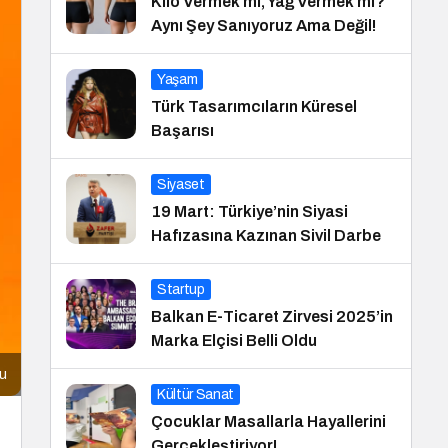
Kilo Vermek mi, Yağ Vermek mi?
Aynı Şey Sanıyoruz Ama Değil!
Yaşam
Türk Tasarımcıların Küresel
Başarısı
Siyaset
19 Mart: Türkiye’nin Siyasi
Hafızasına Kazınan Sivil Darbe
Startup
Balkan E-Ticaret Zirvesi 2025’in
Marka Elçisi Belli Oldu
cu
Kültür Sanat
Çocuklar Masallarla Hayallerini
Gerçekleştiriyor!