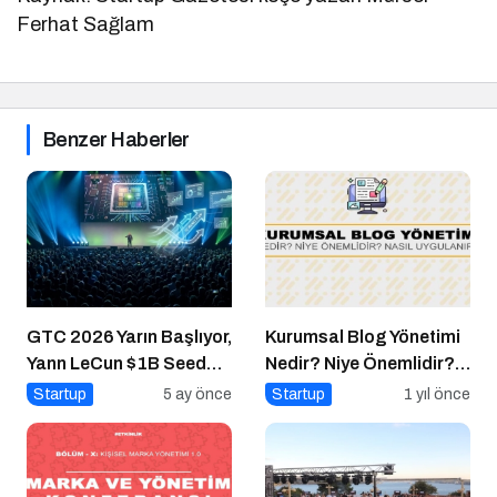
Ferhat Sağlam
Benzer Haberler
GTC 2026 Yarın Başlıyor,
Kurumsal Blog Yönetimi
Yann LeCun $1B Seed
Nedir? Niye Önemlidir?
Aldı: AI Fonlama
Kurumsal Blog Yönetimi
Startup
5 ay önce
Startup
1 yıl önce
Çılgınlığı
Nasıl Yapılır?