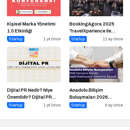
Kişisel Marka Yönetimi
BookingAgora 2025
1.0 Etkinliği
TravelXperience ile
seyahat sektörü Six
Startup
1 yıl önce
Startup
11 ay önce
Senses Kocataş
Mansions’da bir araya
geldi
Dijital PR Nedir? Niye
Anadolu Bilişim
Önemlidir? Dijital PR
Buluşmaları 2026
Nasıl Uygulanır?
Danışma Kurulu Güçlü
Startup
1 yıl önce
Startup
9 ay önce
Kadrosuyla Görevine
Başladı