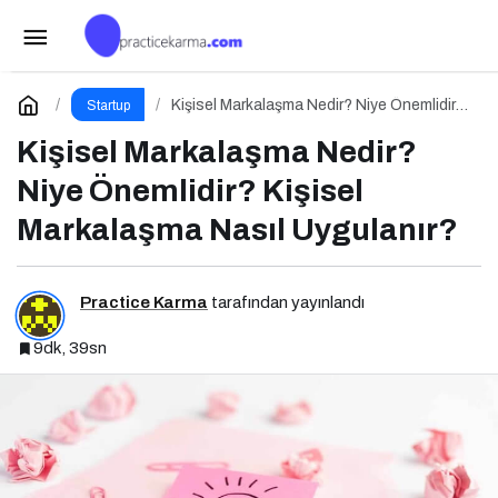
Kurumsal İletişim Nedir? Niye Önemlidir?
Kurumsal İletişim Nasıl Yapılır?
Paylaş
Yorum Yap
Kişisel Markalaşma Nedir? Niye Önemlidir?
Startup
Kişisel Markalaşma Nasıl Uygulanır?
Kişisel Markalaşma Nedir?
Niye Önemlidir? Kişisel
Markalaşma Nasıl Uygulanır?
Practice Karma
tarafından yayınlandı
9dk, 39sn