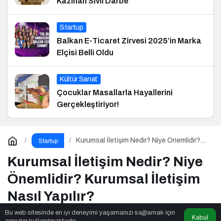
Kazınan Sivil Darbe
Startup
Balkan E-Ticaret Zirvesi 2025’in Marka
Elçisi Belli Oldu
Kültür Sanat
Çocuklar Masallarla Hayallerini
Gerçekleştiriyor!
Kurumsal İletişim Nedir? Niye Önemlidir?
Startup
Kurumsal İletişim Nasıl Yapılır?
Kurumsal İletişim Nedir? Niye
Önemlidir? Kurumsal İletişim
Nasıl Yapılır?
Bu web sitesinde en iyi deneyimi yaşamanızı sağlamak için
Kabul
çerezler kullanılmaktadır.