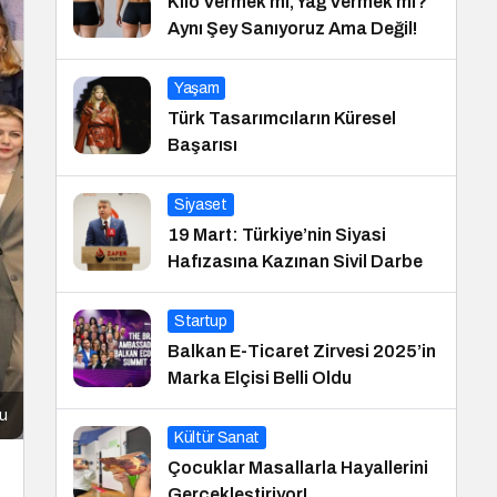
Kilo Vermek mi, Yağ Vermek mi?
Aynı Şey Sanıyoruz Ama Değil!
Yaşam
Türk Tasarımcıların Küresel
Başarısı
Siyaset
19 Mart: Türkiye’nin Siyasi
Hafızasına Kazınan Sivil Darbe
Startup
Balkan E-Ticaret Zirvesi 2025’in
Marka Elçisi Belli Oldu
tu
Kültür Sanat
Çocuklar Masallarla Hayallerini
Gerçekleştiriyor!