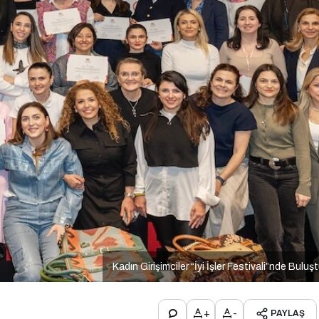
Kadın Girişimciler “İyi İşler Festivali”nde Buluş
+
-
PAYLAŞ