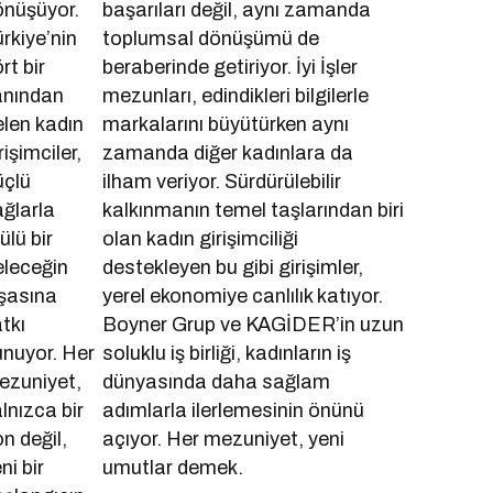
önüşüyor.
başarıları değil, aynı zamanda
rkiye’nin
toplumsal dönüşümü de
rt bir
beraberinde getiriyor. İyi İşler
anından
mezunları, edindikleri bilgilerle
len kadın
markalarını büyütürken aynı
rişimciler,
zamanda diğer kadınlara da
üçlü
ilham veriyor. Sürdürülebilir
ğlarla
kalkınmanın temel taşlarından biri
ülü bir
olan kadın girişimciliği
eleceğin
destekleyen bu gibi girişimler,
şasına
yerel ekonomiye canlılık katıyor.
tkı
Boyner Grup ve KAGİDER’in uzun
nuyor. Her
soluklu iş birliği, kadınların iş
ezuniyet,
dünyasında daha sağlam
lnızca bir
adımlarla ilerlemesinin önünü
n değil,
açıyor. Her mezuniyet, yeni
ni bir
umutlar demek.