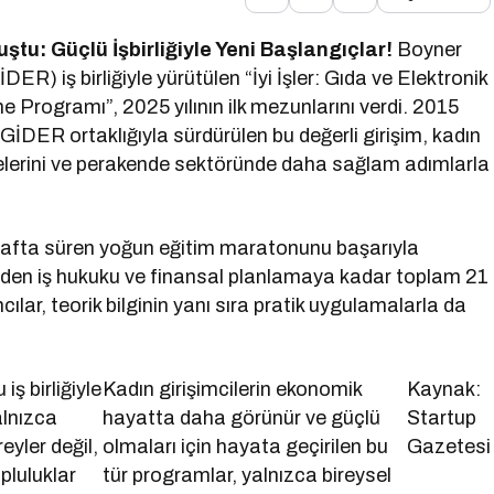
luştu: Güçlü İşbirliğiyle Yeni Başlangıçlar!
Boyner
ER) iş birliğiyle yürütülen “İyi İşler: Gıda ve Elektronik
 Programı”, 2025 yılının ilk mezunlarını verdi. 2015
GİDER ortaklığıyla sürdürülen bu değerli girişim, kadın
tirmelerini ve perakende sektöründe daha sağlam adımlarla
hafta süren yoğun eğitim maratonunu başarıyla
inden iş hukuku ve finansal planlamaya kadar toplam 21
cılar, teorik bilginin yanı sıra pratik uygulamalarla da
 iş birliğiyle
Kadın girişimcilerin ekonomik
Kaynak:
lnızca
hayatta daha görünür ve güçlü
Startup
reyler değil,
olmaları için hayata geçirilen bu
Gazetesi
pluluklar
tür programlar, yalnızca bireysel