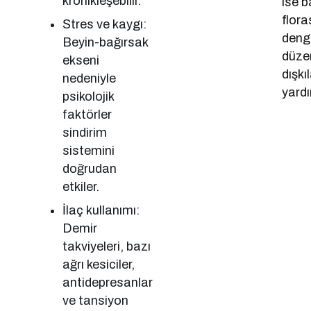
kronikleşebilir.
ise b
flora
Stres ve kaygı:
deng
Beyin-bağırsak
düzen
ekseni
dışk
nedeniyle
yardı
psikolojik
faktörler
sindirim
sistemini
doğrudan
etkiler.
İlaç kullanımı:
Demir
takviyeleri, bazı
ağrı kesiciler,
antidepresanlar
ve tansiyon