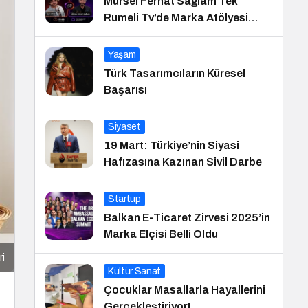
Mürsel Ferhat Sağlam Tek
Rumeli Tv’de Marka Atölyesi
Programına Konuk Oldu
Yaşam
Türk Tasarımcıların Küresel
Başarısı
Siyaset
19 Mart: Türkiye’nin Siyasi
Hafızasına Kazınan Sivil Darbe
Startup
Balkan E-Ticaret Zirvesi 2025’in
Marka Elçisi Belli Oldu
ri
Kültür Sanat
Çocuklar Masallarla Hayallerini
Gerçekleştiriyor!