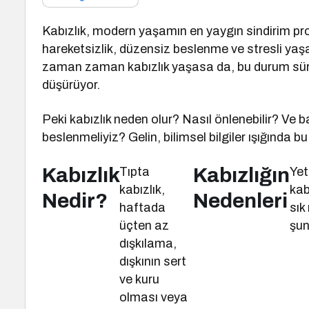
Kabızlık, modern yaşamın en yaygın sindirim prob
hareketsizlik, düzensiz beslenme ve stresli yaş
zaman zaman kabızlık yaşasa da, bu durum sürek
düşürüyor.
Peki kabızlık neden olur? Nasıl önlenebilir? Ve b
beslenmeliyiz? Gelin, bilimsel bilgiler ışığında bu
Kabızlık
Kabızlığın
Tıpta
Yet
kabızlık,
kab
Nedir?
Nedenleri
haftada
sık
üçten az
şun
dışkılama,
dışkının sert
ve kuru
olması veya