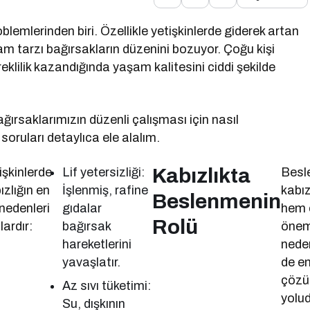
lemlerinden biri. Özellikle yetişkinlerde giderek artan
am tarzı bağırsakların düzenini bozuyor. Çoğu kişi
lilik kazandığında yaşam kalitesini ciddi şekilde
ağırsaklarımızın düzenli çalışması için nasıl
 soruları detaylıca ele alalım.
Kabızlıkta
işkinlerde
Lif yetersizliği:
Besl
ızlığın en
İşlenmiş, rafine
kabız
Beslenmenin
 nedenleri
gıdalar
hem 
Rolü
lardır:
bağırsak
önem
hareketlerini
nede
yavaşlatır.
de en
çöz
Az sıvı tüketimi:
yolud
Su, dışkının