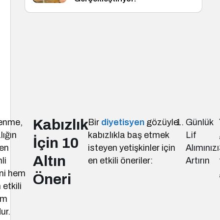
Kabızlık
enme,
Bir
diyetisyen
gözüyle
Günlük
lığın
kabızlıkla baş etmek
Lif
İçin 10
en
isteyen yetişkinler için
Alımınızı
Altın
li
en etkili öneriler:
Artırın
ni hem
Öneri
 etkili
üm
ur.