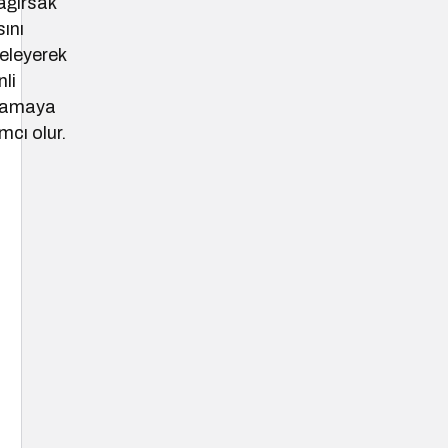
ağırsak
sını
eleyerek
li
ılamaya
mcı olur.