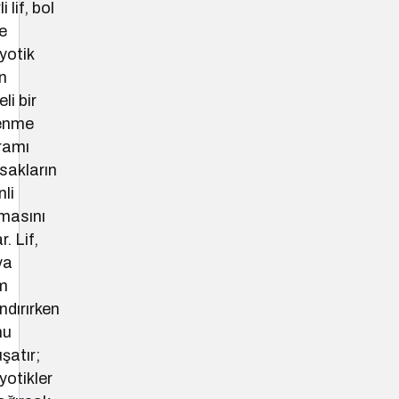
i lif, bol
ve
yotik
n
li bir
enme
ramı
sakların
li
şmasını
r. Lif,
ya
m
dırırken
nu
şatır;
yotikler