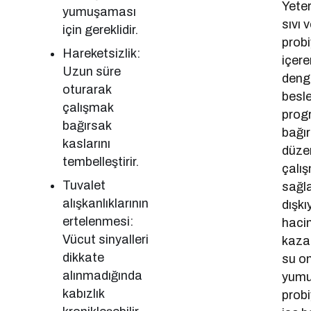
Yeterl
yumuşaması
sıvı 
için gereklidir.
probi
Hareketsizlik:
içere
Uzun süre
denge
oturarak
besl
çalışmak
prog
bağırsak
bağır
kaslarını
düzen
tembelleştirir.
çalı
Tuvalet
sağla
alışkanlıklarının
dışkı
ertelenmesi:
haci
Vücut sinyalleri
kazan
dikkate
su o
alınmadığında
yumu
kabızlık
probi