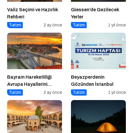
Valiz Seçimi ve Hazırlık
Giessen’de Gezilecek
Rehberi
Yerler
Turizm
2 ay önce
Turizm
1 yıl önce
Bayram Hareketliliği
Beyazperdenin
Avrupa Hayallerini
Gözünden İstanbul
Tetikledi
Turizm
2 ay önce
Turizm
1 yıl önce