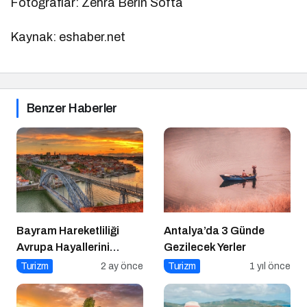
Fotoğraflar: Zehra Berin Softa
Kaynak: eshaber.net
Benzer Haberler
Bayram Hareketliliği
Antalya’da 3 Günde
Avrupa Hayallerini
Gezilecek Yerler
Tetikledi
Turizm
2 ay önce
Turizm
1 yıl önce