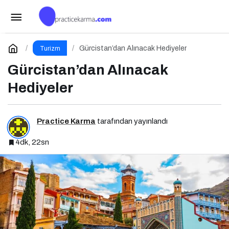
Giessen’de Gezilecek Yerler
Paylaş
Yorum Yap
Gürcistan’dan Alınacak Hediyeler
Turizm
Gürcistan’dan Alınacak
Hediyeler
Practice Karma
tarafından yayınlandı
4dk, 22sn