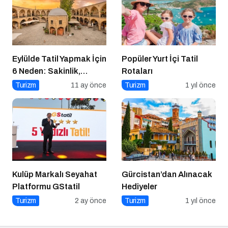
Eylülde Tatil Yapmak İçin
Popüler Yurt İçi Tatil
6 Neden: Sakinlik,
Rotaları
Ekonomi ve Keyif Bir
Turizm
11 ay önce
Turizm
1 yıl önce
Arada
Kulüp Markalı Seyahat
Gürcistan’dan Alınacak
Platformu GStatil
Hediyeler
Turizm
2 ay önce
Turizm
1 yıl önce