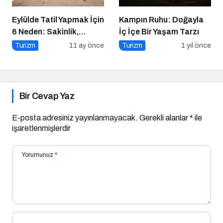
Eylülde Tatil Yapmak İçin
Kampın Ruhu: Doğayla
6 Neden: Sakinlik,
İç İçe Bir Yaşam Tarzı
Ekonomi ve Keyif Bir
Turizm
11 ay önce
Turizm
1 yıl önce
Arada
Bir Cevap Yaz
E-posta adresiniz yayınlanmayacak.
Gerekli alanlar
*
ile
işaretlenmişlerdir
Yorumunuz
*