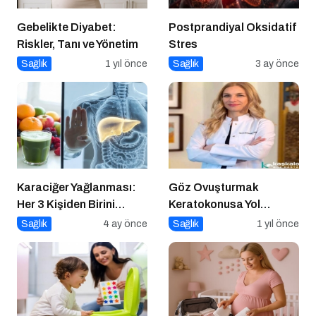
Gebelikte Diyabet:
Postprandiyal Oksidatif
Riskler, Tanı ve Yönetim
Stres
Sağlık
1 yıl önce
Sağlık
3 ay önce
Karaciğer Yağlanması:
Göz Ovuşturmak
Her 3 Kişiden Birini
Keratokonusa Yol
Tehdit Eden “Sessiz”
Açabilir
Sağlık
4 ay önce
Sağlık
1 yıl önce
Salgın