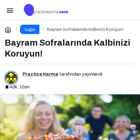
Gebelikte Diyabet: Riskler, Tanı ve Yönetim
Paylaş
Yorum Yap
Bayram Sofralarında Kalbinizi Koruyun!
Sağlık
Bayram Sofralarında Kalbinizi
Koruyun!
Practice Karma
tarafından yayınlandı
4dk, 10sn