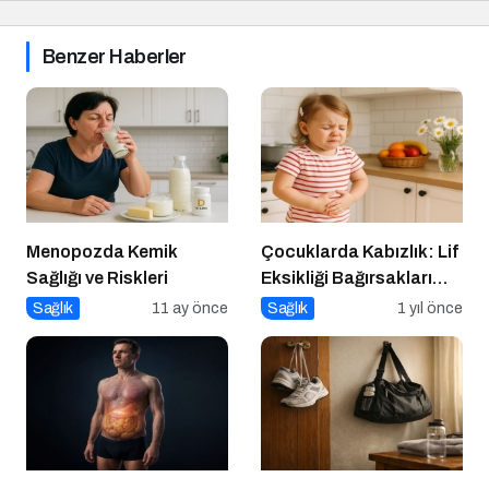
Benzer Haberler
Menopozda Kemik
Çocuklarda Kabızlık: Lif
Sağlığı ve Riskleri
Eksikliği Bağırsakları
Nasıl Yavaşlatır?
Sağlık
11 ay önce
Sağlık
1 yıl önce