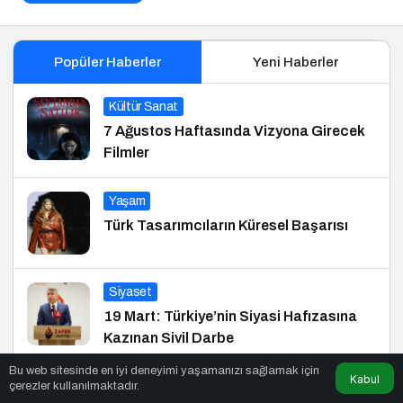
Popüler Haberler
Yeni Haberler
Kültür Sanat
7 Ağustos Haftasında Vizyona Girecek
Filmler
Yaşam
Türk Tasarımcıların Küresel Başarısı
Siyaset
19 Mart: Türkiye’nin Siyasi Hafızasına
Kazınan Sivil Darbe
Bu web sitesinde en iyi deneyimi yaşamanızı sağlamak için
Kabul
çerezler kullanılmaktadır.
Startup