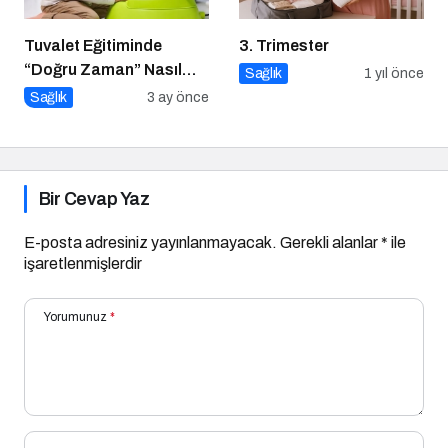
Tuvalet Eğitiminde
3. Trimester
“Doğru Zaman” Nasıl
Sağlık
1 yıl önce
Anlaşılır?
Sağlık
3 ay önce
Bir Cevap Yaz
E-posta adresiniz yayınlanmayacak.
Gerekli alanlar
*
ile
işaretlenmişlerdir
Yorumunuz
*