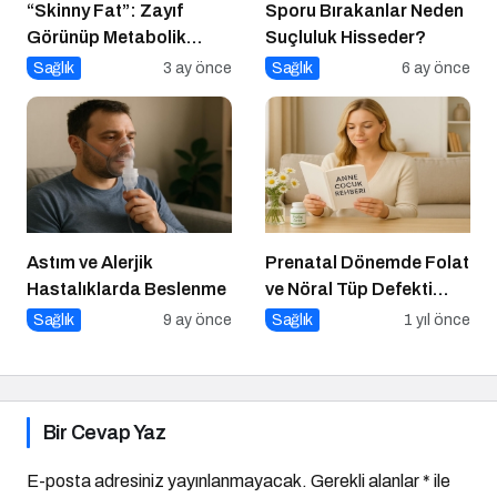
“Skinny Fat”: Zayıf
Sporu Bırakanlar Neden
Görünüp Metabolik
Suçluluk Hisseder?
Olarak Riskli Olmak
Sağlık
3 ay önce
Sağlık
6 ay önce
Astım ve Alerjik
Prenatal Dönemde Folat
Hastalıklarda Beslenme
ve Nöral Tüp Defekti
İlişkisi
Sağlık
9 ay önce
Sağlık
1 yıl önce
Bir Cevap Yaz
E-posta adresiniz yayınlanmayacak.
Gerekli alanlar
*
ile